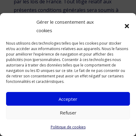
par les lois de France. Tout litige relatif aux
présentes conditions générales sera soumis à
la juridiction des tribunaux de France. Si une
Gérer le consentement aux
partie ou une disposition des présentes
cookies
conditions générales est jugée par un tribunal
Nous utilisons des technologies telles que les cookies pour stocker
ou une autre autorité comme étant invalide
et/ou accéder aux informations relatives aux appareils. Nous le faisons
et/ou inapplicable en vertu du droit applicable,
pour améliorer l’expérience de navigation et pour afficher des
publicités (non-)personnalisées. Consentir à ces technologies nous
cette partie ou disposition sera modifiée,
autorisera à traiter des données telles que le comportement de
supprimée et/ou appliquée dans la plus large
navigation ou les ID uniques sur ce site. Le fait de ne pas consentir ou
de retirer son consentement peut avoir un effet négatif sur certaines
mesure possible afin de donner effet à
fonctonnalités et caractéristiques.
l’intention des présentes conditions
générales. Les autres dispositions ne seront
Accepter
pas affectées.
Refuser
27. Information de
Politique de cookies
contact