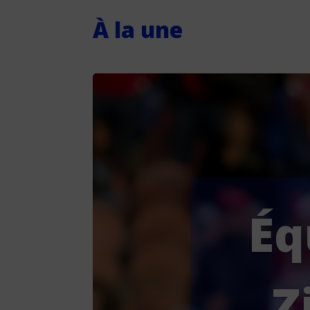
À la une
Éq
Z