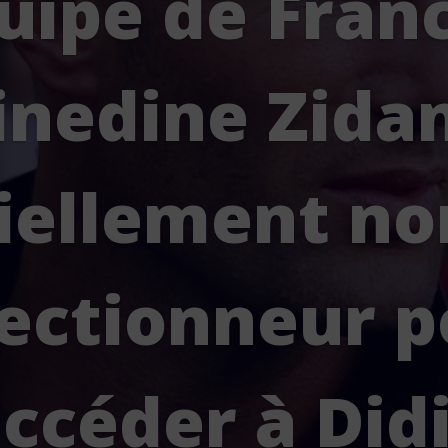
uipe de Franc
inedine Zida
ciellement 
lectionneur p
ccéder à Did