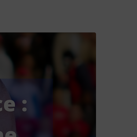
e :
ne