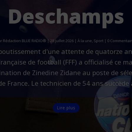
Deschamps
ar
Rédaction BLUE RADIO®
|
28 juillet 2026
|
À la une
,
Sport
| 0 Commentai
aboutissement d'une attente de quatorze a
rançaise de football (FFF) a officialisé ce mar
nation de Zinedine Zidane au poste de sél
de France. Le technicien de 54 ans succède à
Lire plus