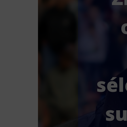
sé
su