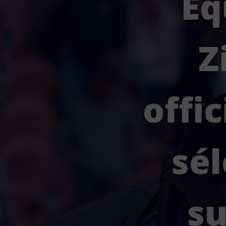
Éq
Z
offi
sé
su