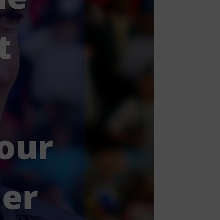
t
our
ier