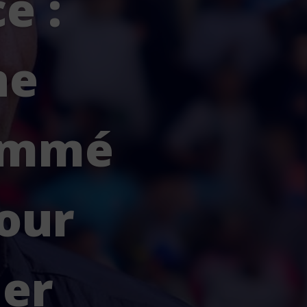
e :
ne
nommé
our
ier