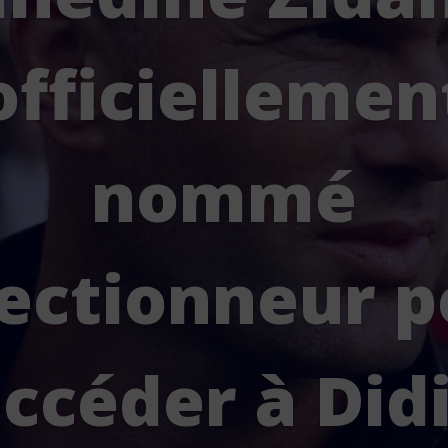
officiellemen
nommé
lectionneur p
ccéder à Did