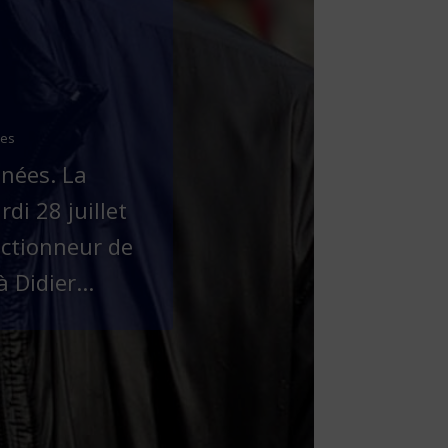
res
nnées. La
di 28 juillet
ectionneur de
 Didier...