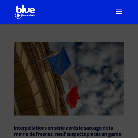
Interpellations en série après le saccage de la
mairie de Fresnes : neuf suspects placés en garde