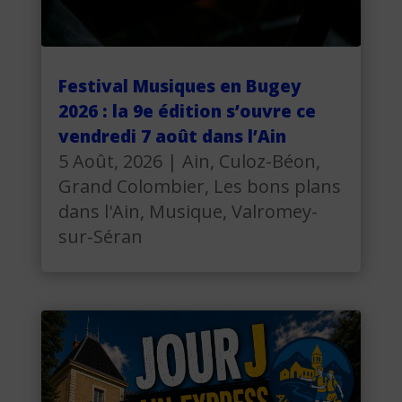
Festival Musiques en Bugey
2026 : la 9e édition s’ouvre ce
vendredi 7 août dans l’Ain
5 Août, 2026
|
Ain
,
Culoz-Béon
,
Grand Colombier
,
Les bons plans
dans l'Ain
,
Musique
,
Valromey-
sur-Séran