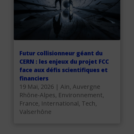
Futur collisionneur géant du
CERN : les enjeux du projet FCC
face aux défis scientifiques et
financiers
19 Mai, 2026
|
Ain
,
Auvergne
Rhône-Alpes
,
Environnement
,
France
,
International
,
Tech
,
Valserhône