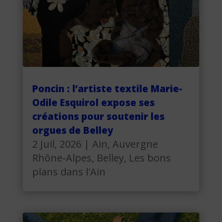
Poncin : l’artiste textile Marie-
Odile Esquirol expose ses
créations pour soutenir les
orgues de Belley
2 Juil, 2026
|
Ain
,
Auvergne
Rhône-Alpes
,
Belley
,
Les bons
plans dans l'Ain