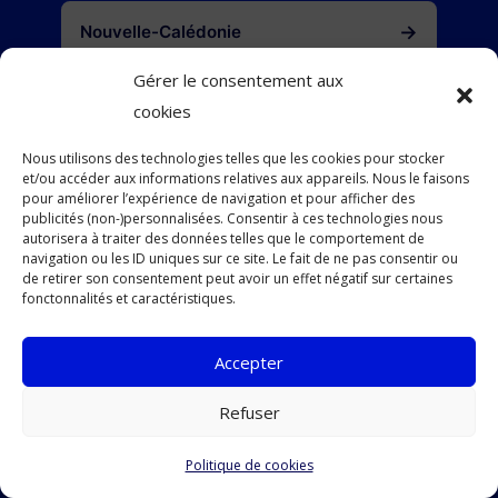
→
Nouvelle-Calédonie
Gérer le consentement aux
→
Polynésie française
cookies
Nous utilisons des technologies telles que les cookies pour stocker
→
et/ou accéder aux informations relatives aux appareils. Nous le faisons
Saint-Barthélemy
pour améliorer l’expérience de navigation et pour afficher des
publicités (non-)personnalisées. Consentir à ces technologies nous
autorisera à traiter des données telles que le comportement de
→
Saint-Martin
navigation ou les ID uniques sur ce site. Le fait de ne pas consentir ou
de retirer son consentement peut avoir un effet négatif sur certaines
fonctonnalités et caractéristiques.
→
Saint-Pierre-et-Miquelon
Accepter
→
Wallis-et-Futuna
Refuser
Politique de cookies