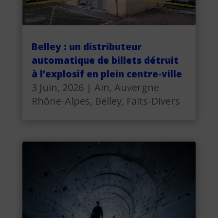
Belley : un distributeur
automatique de billets détruit
à l’explosif en plein centre-ville
3 Juin, 2026
|
Ain
,
Auvergne
Rhône-Alpes
,
Belley
,
Faits-Divers