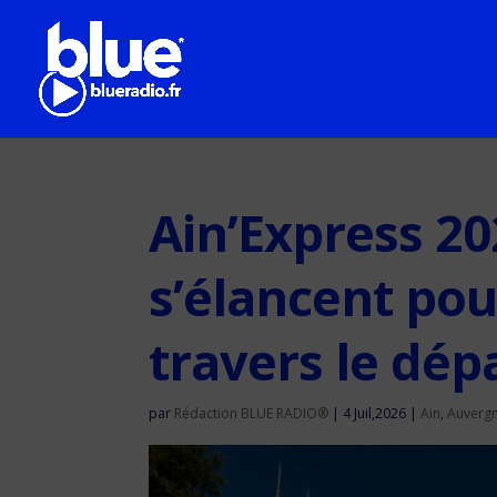
Ain’Express 20
s’élancent pou
travers le dép
par
Rédaction BLUE RADIO®
|
4 Juil,2026
|
Ain
,
Auverg