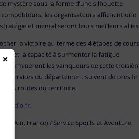
 de mystère sous la forme d’une silhouette
compétiteurs, les organisateurs affichent une
, stratégie et mental seront leurs meilleurs alliés
crocher la victoire au terme des
4
étapes de cours
duos et la capacité à surmonter la fatigue
 détermineront les vainqueurs de cette troisiè
 Les services du département suivent de près le
 les routes du territoire.
lueradio.fr
.
sur-Ain, France) / Service Sports et Aventure