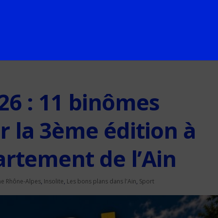
26 : 11 binômes
r la 3ème édition à
artement de l’Ain
ne Rhône-Alpes
,
Insolite
,
Les bons plans dans l'Ain
,
Sport