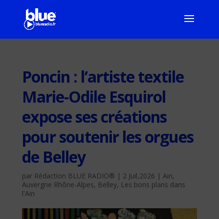
Poncin : l’artiste textile
Marie-Odile Esquirol
expose ses créations
pour soutenir les orgues
de Belley
par
Rédaction BLUE RADIO®
|
2 Juil,2026
|
Ain
,
Auvergne Rhône-Alpes
,
Belley
,
Les bons plans dans
l'Ain